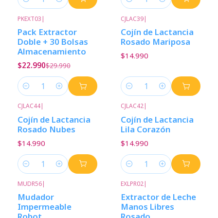
Cantidad
Cantidad
PKEXT03
|
CJLAC39
|
-23%
Descuento
Pack Extractor
Cojín de Lactancia
Doble + 30 Bolsas
Rosado Mariposa
Almacenamiento
$14.990
$22.990
$29.990
Cantidad
Cantidad
CJLAC44
|
CJLAC42
|
Cojín de Lactancia
Cojín de Lactancia
Rosado Nubes
Lila Corazón
$14.990
$14.990
Cantidad
Cantidad
MUDR56
|
EXLPR02
|
-13%
Descuento
Mudador
Extractor de Leche
Impermeable
Manos Libres
Robot
Rosado