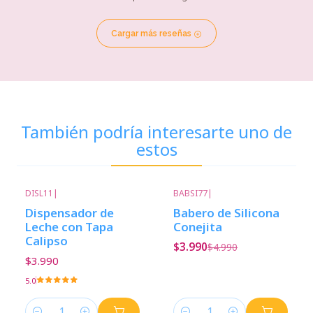
Cargar más reseñas
También podría interesarte uno de
estos
DISL11
|
BABSI77
|
-20%
Descuento
Dispensador de
Babero de Silicona
Leche con Tapa
Conejita
Calipso
$3.990
$4.990
$3.990
5.0