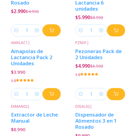
Rosado
Lactancia 6
unidades
$2.990
$4.990
$5.990
$8.990
Cantidad
Cantidad
AMALAC1
|
PZN01
|
-29%
Descuento
Amapolas de
Pezoneras Pack de
Lactancia Pack 2
2 Unidades
Unidades
$4.990
$6.990
$3.990
5.0
5.0
Cantidad
Cantidad
EXMAN02
|
DISAL02
|
Extractor de Leche
Dispensador de
Manual
Alimentos 3 en 1
Rosado
$8.990
$9.990