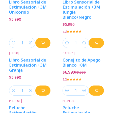
Libro Sensorial de
Libro Sensorial de
Estimulación +3M
Estimulación +3M
Unicornio
Jungla
Blanco/Negro
$5.990
$5.990
5.0
Cantidad
Cantidad
JLIB10
|
CAPB01
|
-30%
Descuento
Libro Sensorial de
Conejito de Apego
Estimulación +3M
Blanco +0M
Granja
$6.990
$9.990
$5.990
5.0
Cantidad
Cantidad
PELPE01
|
PELPE04
|
Peluche
Peluche
Estimulación
Estimulación