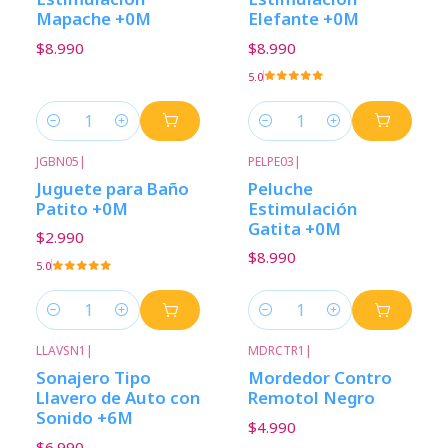
Mapache +0M
Elefante +0M
$8.990
$8.990
5.0
Cantidad
Cantidad
JGBN05
|
PELPE03
|
Juguete para Baño
Peluche
Patito +0M
Estimulación
Gatita +0M
$2.990
$8.990
5.0
Cantidad
Cantidad
LLAVSN1
|
MDRCTR1
|
Sonajero Tipo
Mordedor Contro
Llavero de Auto con
Remotol Negro
Sonido +6M
$4.990
$6.990