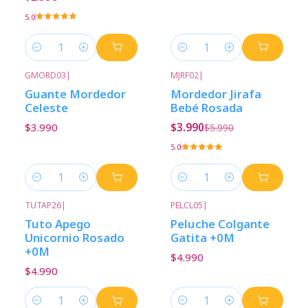
5.0
Cantidad
Cantidad
GMORD03
|
MJRF02
|
-33%
Descuento
Guante Mordedor
Mordedor Jirafa
Celeste
Bebé Rosada
$3.990
$3.990
$5.990
5.0
Cantidad
Cantidad
TUTAP26
|
PELCL05
|
Tuto Apego
Peluche Colgante
Unicornio Rosado
Gatita +0M
+0M
$4.990
$4.990