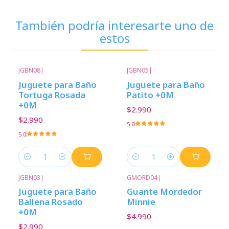
También podría interesarte uno de
estos
JGBN08
|
JGBN05
|
Juguete para Baño
Juguete para Baño
Tortuga Rosada
Patito +0M
+0M
$2.990
$2.990
5.0
5.0
Cantidad
Cantidad
JGBN03
|
GMORD04
|
Juguete para Baño
Guante Mordedor
Ballena Rosado
Minnie
+0M
$4.990
$2.990