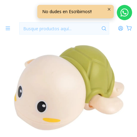
Inicio
Jugueteria
Juguete para Baño Tortuga Verde +0M
No dudes en Escribirnos!!