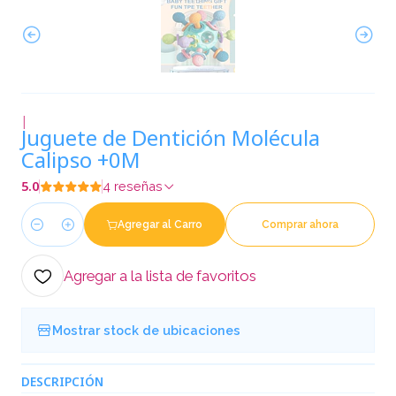
|
Juguete de Dentición Molécula
Calipso +0M
5.0
4 reseñas
Agregar al Carro
Comprar ahora
Cantidad
Agregar a la lista de favoritos
Mostrar stock de ubicaciones
DESCRIPCIÓN