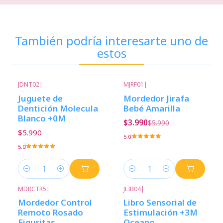
También podría interesarte uno de
estos
JDNT02
|
MJRF01
|
-33%
Descuento
Juguete de
Mordedor Jirafa
Dentición Molecula
Bebé Amarilla
Blanco +0M
$3.990
$5.990
$5.990
5.0
5.0
Cantidad
Cantidad
MDRCTR5
|
JLIB04
|
Mordedor Control
Libro Sensorial de
Remoto Rosado
Estimulación +3M
Figuritas
Oceano