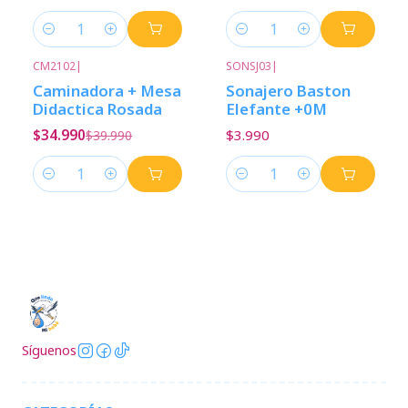
Cantidad
Cantidad
CM2102
|
SONSJ03
|
-13%
Descuento
Caminadora + Mesa
Sonajero Baston
Didactica Rosada
Elefante +0M
$34.990
$3.990
$39.990
Cantidad
Cantidad
Síguenos