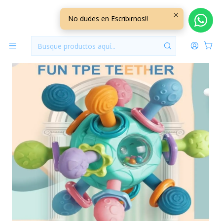
Inicio
Jugueteria
Mordedores
Juguete de Dentición Molécula Calipso +0M
No dudes en Escribirnos!!