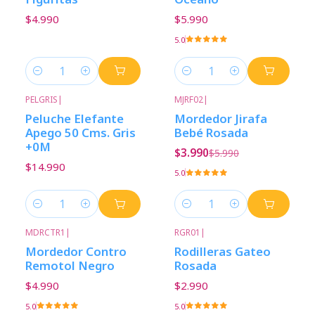
$4.990
$5.990
5.0
Cantidad
Cantidad
PELGRIS
|
MJRF02
|
-33%
Descuento
Peluche Elefante
Mordedor Jirafa
Apego 50 Cms. Gris
Bebé Rosada
+0M
$3.990
$5.990
$14.990
5.0
Cantidad
Cantidad
MDRCTR1
|
RGR01
|
Mordedor Contro
Rodilleras Gateo
Remotol Negro
Rosada
$4.990
$2.990
5.0
5.0