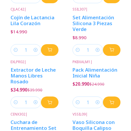
Cantidad
Cantidad
CJLAC42
|
SSIL307
|
Cojín de Lactancia
Set Alimentación
Lila Corazón
Silicona 3 Piezas
Verde
$14.990
$8.990
Cantidad
Cantidad
EXLPR02
|
PKBXALM1
|
-13%
Descuento
-16%
Descuento
Extractor de Leche
Pack Alimentación
Manos Libres
Inicial Niña
Rosado
$20.990
$24.990
$34.990
$39.990
Cantidad
Cantidad
CENX302
|
VSSIL09
|
Cuchara de
Vaso Silicona con
Entrenamiento Set
Boquilla Calipso