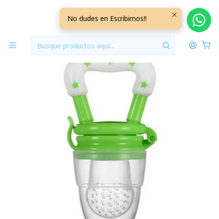
Inicio
Lactancia y Alimentacion
Chupete para Fruta Verde
No dudes en Escribirnos!!