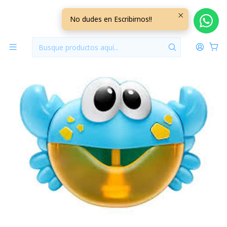
Inicio
Jugueteria
Cangrejo Burbujas Musical Calipso
No dudes en Escribirnos!!