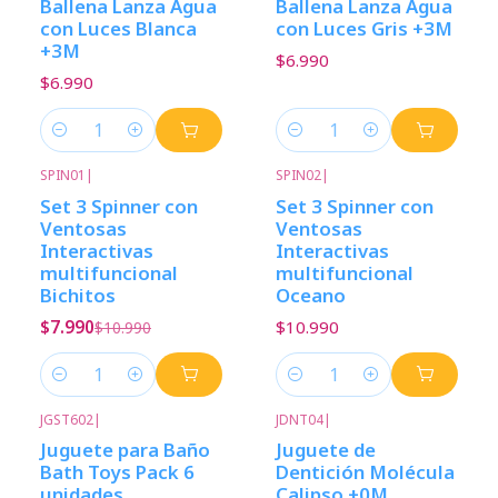
Ballena Lanza Agua
Ballena Lanza Agua
con Luces Blanca
con Luces Gris +3M
+3M
$6.990
$6.990
Cantidad
Cantidad
SPIN01
|
SPIN02
|
-27%
Descuento
Set 3 Spinner con
Set 3 Spinner con
Ventosas
Ventosas
Interactivas
Interactivas
multifuncional
multifuncional
Bichitos
Oceano
$7.990
$10.990
$10.990
Cantidad
Cantidad
JGST602
|
JDNT04
|
Juguete para Baño
Juguete de
Bath Toys Pack 6
Dentición Molécula
unidades
Calipso +0M