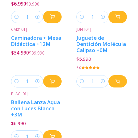
$6.990
$9.990
Cantidad
Cantidad
CM2101
|
JDNT04
|
-13%
Descuento
Caminadora + Mesa
Juguete de
Didáctica +12M
Dentición Molécula
Calipso +0M
$34.990
$39.990
$5.990
5.0
Cantidad
Cantidad
BLAGL01
|
Ballena Lanza Agua
con Luces Blanca
+3M
$6.990