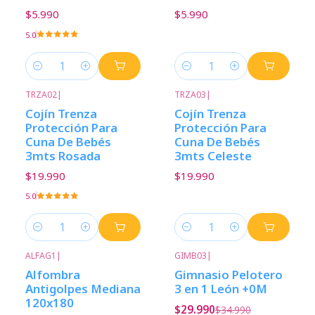
$5.990
$5.990
5.0
Cantidad
Cantidad
TRZA02
|
TRZA03
|
Cojín Trenza
Cojín Trenza
Protección Para
Protección Para
Cuna De Bebés
Cuna De Bebés
3mts Rosada
3mts Celeste
$19.990
$19.990
5.0
Cantidad
Cantidad
ALFAG1
|
GIMB03
|
-30%
Descuento
-14%
Descuento
Alfombra
Gimnasio Pelotero
Antigolpes Mediana
3 en 1 León +0M
120x180
$29.990
$34.990