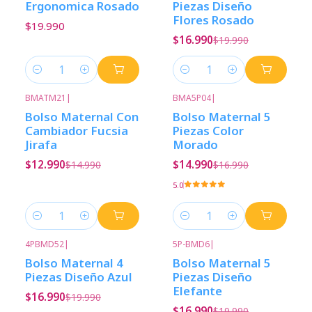
Ergonomica Rosado
Piezas Diseño
Flores Rosado
$19.990
$16.990
$19.990
Cantidad
Cantidad
BMATM21
|
BMA5P04
|
-13%
Descuento
-12%
Descuento
Bolso Maternal Con
Bolso Maternal 5
Cambiador Fucsia
Piezas Color
Jirafa
Morado
$12.990
$14.990
$14.990
$16.990
5.0
Cantidad
Cantidad
4PBMD52
|
5P-BMD6
|
-15%
Descuento
-15%
Descuento
Bolso Maternal 4
Bolso Maternal 5
Nuevo
Piezas Diseño Azul
Piezas Diseño
Elefante
$16.990
$19.990
$16.990
$19.990