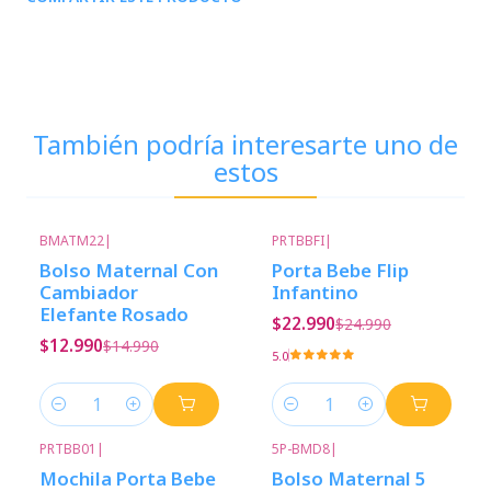
También podría interesarte uno de
estos
BMATM22
|
PRTBBFI
|
-13%
Descuento
-8%
Descuento
Bolso Maternal Con
Porta Bebe Flip
Cambiador
Infantino
Elefante Rosado
$22.990
$24.990
$12.990
$14.990
5.0
Cantidad
Cantidad
PRTBB01
|
5P-BMD8
|
-15%
Descuento
Mochila Porta Bebe
Bolso Maternal 5