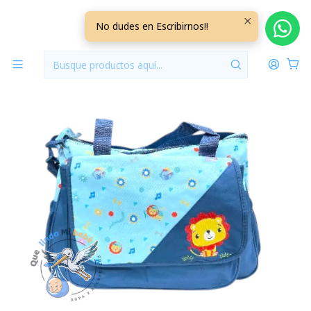
Inicio
Pañaleras
Bolso Maternal Con Cambiador Azul León
No dudes en Escribirnos!!