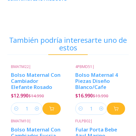
También podría interesarte uno de
estos
BMATM22
|
4PBMD51
|
-13%
Descuento
-15%
Descuento
Bolso Maternal Con
Bolso Maternal 4
Cambiador
Piezas Diseño
Elefante Rosado
Blanco/Cafe
$12.990
$16.990
$14.990
$19.990
Cantidad
Cantidad
BMATM10
|
FULPB02
|
-13%
Descuento
-20%
Descuento
Bolso Maternal Con
Fular Porta Bebe
Cambiador Fucsia
Azul Marino