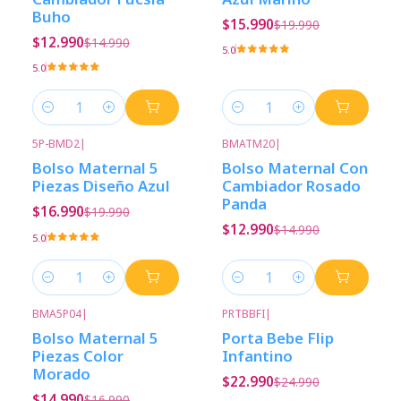
Buho
$15.990
$19.990
$12.990
$14.990
5.0
5.0
Cantidad
Cantidad
5P-BMD2
|
BMATM20
|
-15%
Descuento
-13%
Descuento
Bolso Maternal 5
Bolso Maternal Con
Piezas Diseño Azul
Cambiador Rosado
Panda
$16.990
$19.990
$12.990
$14.990
5.0
Cantidad
Cantidad
BMA5P04
|
PRTBBFI
|
-12%
Descuento
-8%
Descuento
Bolso Maternal 5
Porta Bebe Flip
Piezas Color
Infantino
Morado
$22.990
$24.990
$14.990
$16.990