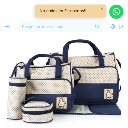
Inicio
Pañaleras
Bolso Maternal 5 Piezas Color Azul
No dudes en Escribirnos!!