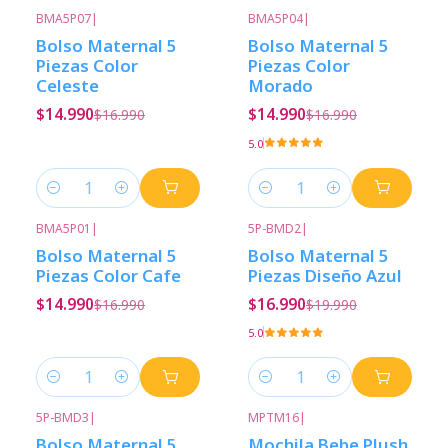
BMA5P07
|
BMA5P04
|
-12%
Descuento
-12%
Descuento
Bolso Maternal 5
Bolso Maternal 5
Piezas Color
Piezas Color
Celeste
Morado
$14.990
$14.990
$16.990
$16.990
5.0
Cantidad
Cantidad
BMA5P01
|
5P-BMD2
|
-12%
Descuento
-15%
Descuento
Bolso Maternal 5
Bolso Maternal 5
Piezas Color Cafe
Piezas Diseño Azul
$14.990
$16.990
$16.990
$19.990
5.0
Cantidad
Cantidad
5P-BMD3
|
MPTM16
|
-15%
Descuento
-33%
Descuento
Bolso Maternal 5
Mochila Bebe Plush