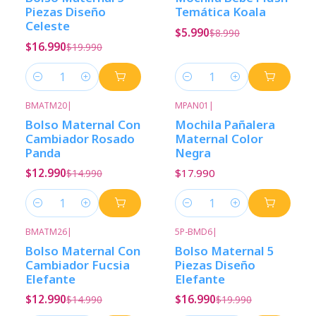
Piezas Diseño
Temática Koala
Celeste
$5.990
$8.990
$16.990
$19.990
Cantidad
Cantidad
BMATM20
|
MPAN01
|
-13%
Descuento
Bolso Maternal Con
Mochila Pañalera
Cambiador Rosado
Maternal Color
Panda
Negra
$12.990
$17.990
$14.990
Cantidad
Cantidad
BMATM26
|
5P-BMD6
|
-13%
Descuento
-15%
Descuento
Bolso Maternal Con
Bolso Maternal 5
Cambiador Fucsia
Piezas Diseño
Elefante
Elefante
$12.990
$16.990
$14.990
$19.990