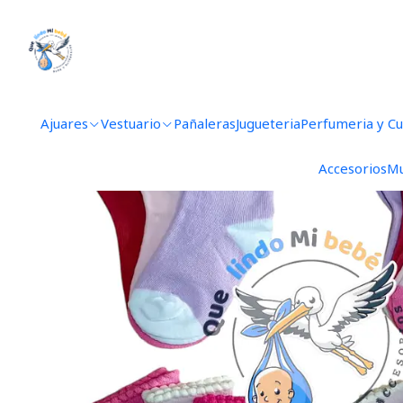
In
Ajuares
Vestuario
Pañaleras
Jugueteria
Perfumeria y C
Accesorios
Mu