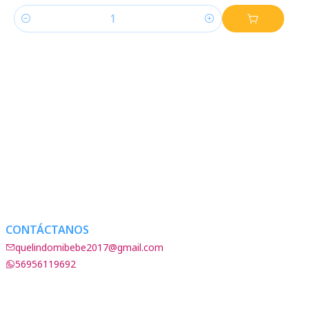
Cantidad
CONTÁCTANOS
quelindomibebe2017@gmail.com
56956119692