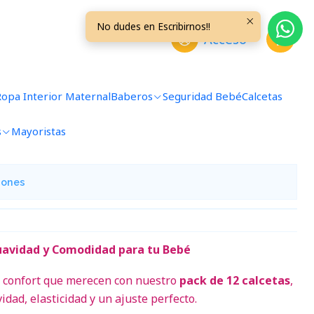
4M
No dudes en Escribirnos!!
Acceso
 Docena 12/24 Meses U24M
Ropa Interior Maternal
Baberos
Seguridad Bebé
Calcetas
s
Mayoristas
avoritos
iones
Suavidad y Comodidad para tu Bebé
el confort que merecen con nuestro
pack de 12 calcetas
,
dad, elasticidad y un ajuste perfecto.