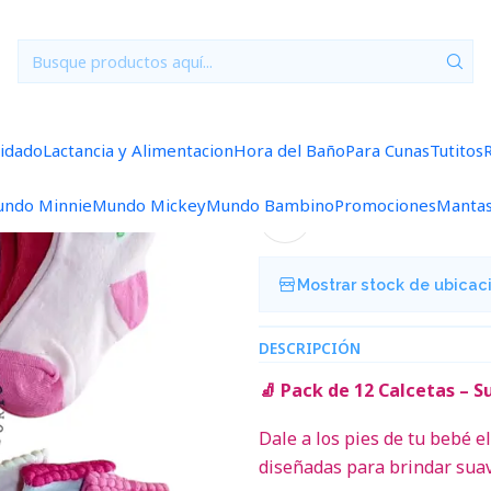
icio
Accesorios
Calcetas
Calcetas por Docena 12/24 Meses U2
|
Calcetas por
uidado
Lactancia y Alimentacion
Hora del Baño
Para Cunas
Tutitos
5.0
1 reseña
ndo Minnie
Mundo Mickey
Mundo Bambino
Promociones
Manta
Agregar a la lista de f
Mostrar stock de ubicac
DESCRIPCIÓN
🧦 Pack de 12 Calcetas – 
Dale a los pies de tu bebé 
diseñadas para brindar suavi