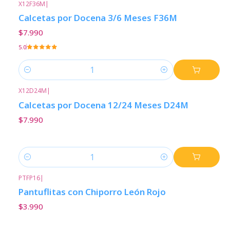
X12F36M
|
Calcetas por Docena 3/6 Meses F36M
$7.990
5.0
Cantidad
X12D24M
|
Calcetas por Docena 12/24 Meses D24M
$7.990
Cantidad
PTFP16
|
Pantuflitas con Chiporro León Rojo
$3.990