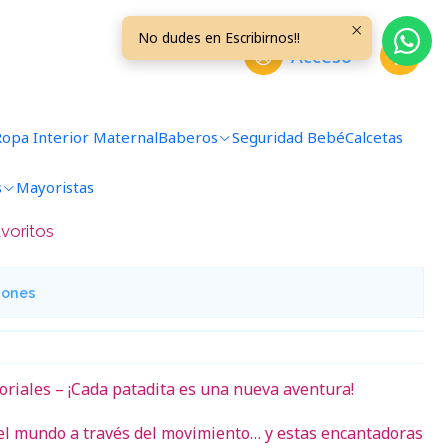
Cebra
No dudes en Escribirnos!!
Acceso
temprana - Par Tobilleras
bra
Ropa Interior Maternal
Baberos
Seguridad Bebé
Calcetas
s
Mayoristas
avoritos
iones
oriales – ¡Cada patadita es una nueva aventura!
el mundo a través del movimiento… y estas encantadoras