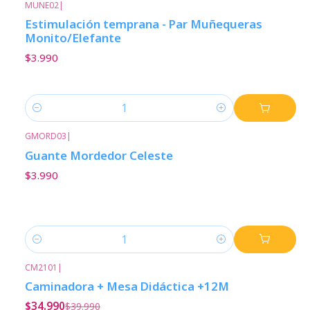
MUNE02
|
Estimulación temprana - Par Muñequeras
Monito/Elefante
$3.990
Cantidad
GMORD03
|
Guante Mordedor Celeste
$3.990
Cantidad
CM2101
|
-13%
Descuento
Caminadora + Mesa Didáctica +12M
$34.990
$39.990