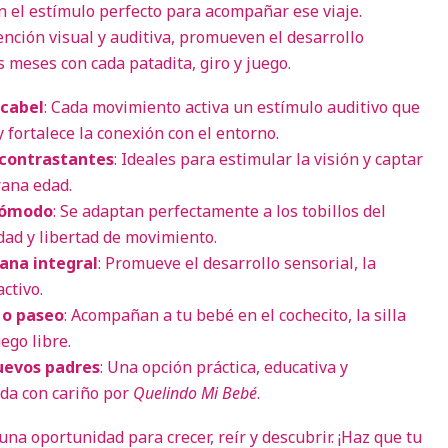
n el estímulo perfecto para acompañar ese viaje.
ención visual y auditiva, promueven el desarrollo
 meses con cada patadita, giro y juego.
scabel
: Cada movimiento activa un estímulo auditivo que
y fortalece la conexión con el entorno.
 contrastantes
: Ideales para estimular la visión y captar
rana edad.
 cómodo
: Se adaptan perfectamente a los tobillos del
ad y libertad de movimiento.
ana integral
: Promueve el desarrollo sensorial, la
ctivo.
 o paseo
: Acompañan a tu bebé en el cochecito, la silla
ego libre.
uevos padres
: Una opción práctica, educativa y
da con cariño por
Quelindo Mi Bebé
.
a oportunidad para crecer, reír y descubrir. ¡Haz que tu