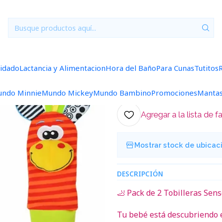
Jugueteria
Estimulación temprana - Par Tobilleras +0M Jirafa/
|
Estimulación 
+0M Jirafa/Ce
uidado
Lactancia y Alimentacion
Hora del Baño
Para Cunas
Tutitos
5.0
1 reseña
ndo Minnie
Mundo Mickey
Mundo Bambino
Promociones
Manta
Agregar a la lista de f
Mostrar stock de ubicac
DESCRIPCIÓN
🦶 Pack de 2 Tobilleras Sens
Tu bebé está descubriendo 