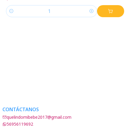
Cantidad
CONTÁCTANOS
quelindomibebe2017@gmail.com
56956119692