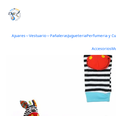
Inicio
Ajuares
Vestuario
Pañaleras
Jugueteria
Perfumeria y C
Accesorios
Mu