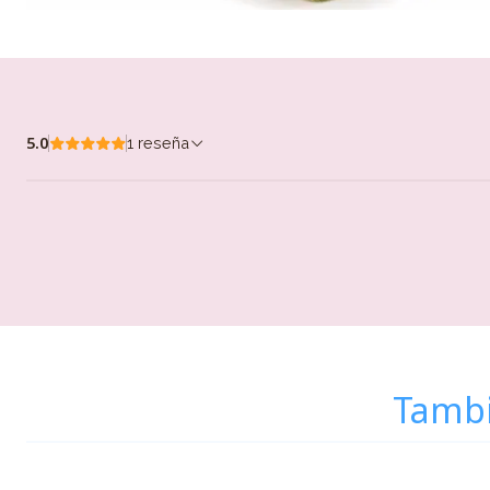
5.0
1 reseña
Tambi