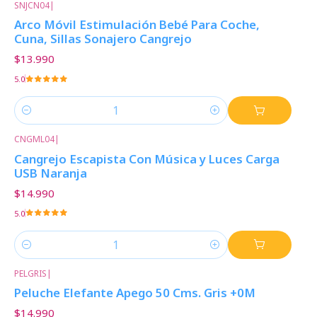
SNJCN04
|
Arco Móvil Estimulación Bebé Para Coche,
Cuna, Sillas Sonajero Cangrejo
$13.990
5.0
Cantidad
CNGML04
|
Cangrejo Escapista Con Música y Luces Carga
USB Naranja
$14.990
5.0
Cantidad
PELGRIS
|
Peluche Elefante Apego 50 Cms. Gris +0M
$14.990