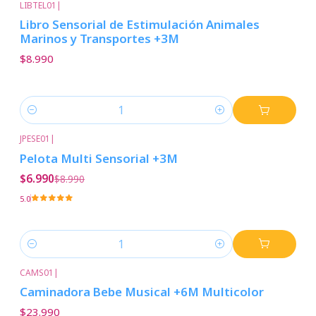
LIBTEL01
|
Libro Sensorial de Estimulación Animales
Marinos y Transportes +3M
$8.990
Cantidad
JPESE01
|
-22%
Descuento
Pelota Multi Sensorial +3M
$6.990
$8.990
5.0
Cantidad
CAMS01
|
Caminadora Bebe Musical +6M Multicolor
$23.990