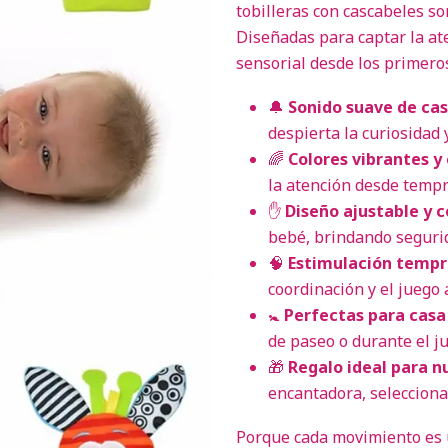
tobilleras con cascabeles so
Diseñadas para captar la at
sensorial desde los primeros
🔔
Sonido suave de ca
despierta la curiosidad 
🌈
Colores vibrantes y
la atención desde temp
✋
Diseño ajustable y
bebé, brindando segurid
🧠
Estimulación tempr
coordinación y el juego a
🚼
Perfectas para casa
de paseo o durante el ju
🎁
Regalo ideal para n
encantadora, selecciona
Porque cada movimiento es un