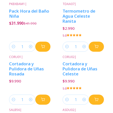
PKBXBAM1
|
TDAA07
|
-24%
Descuento
Pack Hora del Baño
Termometro de
Niña
Agua Celeste
Ranita
$31.990
$41.990
$2.990
5.0
Cantidad
Cantidad
CORU01
|
CORU02
|
Cortadora y
Cortadora y
Pulidora de Uñas
Pulidora de Uñas
Rosada
Celeste
$9.990
$9.990
5.0
Cantidad
Cantidad
SALB56
|
ASDU02
|