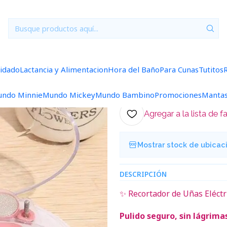
nicio
Perfumeria y Cuidado
Cortadora y Pulidora de Uñas Rosa
|
Cortadora y P
uidado
Lactancia y Alimentacion
Hora del Baño
Para Cunas
Tutitos
Ag
Cantidad
ndo Minnie
Mundo Mickey
Mundo Bambino
Promociones
Manta
Agregar a la lista de f
Mostrar stock de ubicac
DESCRIPCIÓN
✨ Recortador de Uñas Eléct
Pulido seguro, sin lágrima