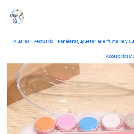
I
Ajuares
Vestuario
Pañaleras
Jugueteria
Perfumeria y C
Accesorios
Mu