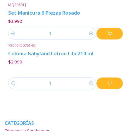
MQS0601
|
Set Manicura 6 Piezas Rosado
$3.990
Cantidad
7804945076143
|
Colonia Babyland Lotion Lila 210 ml
$2.990
Cantidad
CATEGORÍAS
Términos y Condiciones