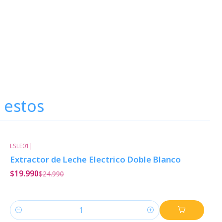
 estos
LSLE01
|
-20%
Descuento
Extractor de Leche Electrico Doble Blanco
$19.990
$24.990
Cantidad