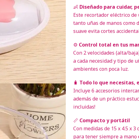
👶
Diseñado para cuidar, p
Este recortador eléctrico de
tanto uñas de manos como de
suave evita cortes accidenta
⚙️
Control total en tus ma
Con 2 velocidades (alta/baja
a cada necesidad y tipo de uñ
ambientes con poca luz.
🧳
Todo lo que necesitas, 
Incluye 6 accesorios interca
además de un práctico estuc
incluidas!
📏
Compacto y portátil
Con medidas de 15 x 4.5 x 3 c
para tener siempre a mano e