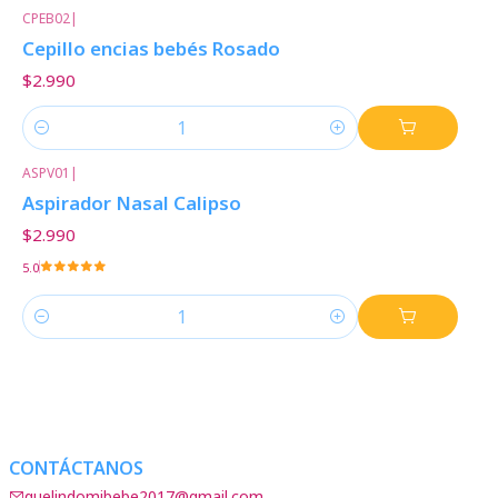
CPEB02
|
Cepillo encias bebés Rosado
$2.990
Cantidad
ASPV01
|
Aspirador Nasal Calipso
$2.990
5.0
Cantidad
CONTÁCTANOS
quelindomibebe2017@gmail.com