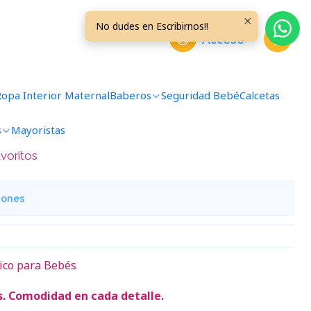
da
No dudes en Escribirnos!!
Acceso
ulidora de Uñas Rosada
Ropa Interior Maternal
Baberos
Seguridad Bebé
Calcetas
regar al Carro
Comprar ahora
s
Mayoristas
avoritos
iones
rico para Bebés
s. Comodidad en cada detalle.