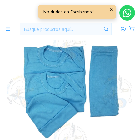
Inicio
Ajuares
3/6 Meses Lisos/Rayados
Ajuar 4 Piezas Liso Talla 3/6 Meses Calipso Claro
No dudes en Escribirnos!!