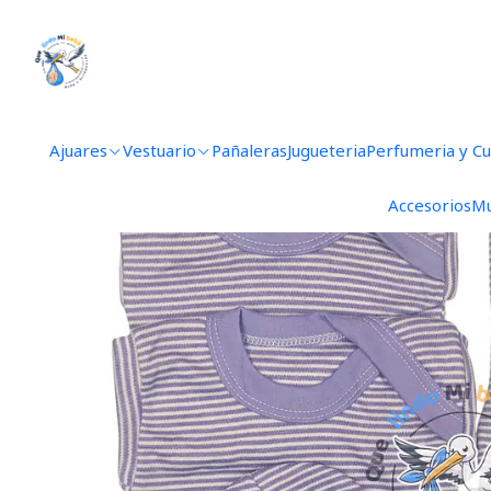
Inicio
Ajuar
Ajuares
Vestuario
Pañaleras
Jugueteria
Perfumeria y C
Accesorios
Mu