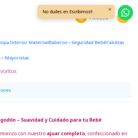
s Lila Rayado
No dudes en Escribirnos!!
Acceso
 Liso Talla 0/3 Meses Lila
Ropa Interior Maternal
Baberos
Seguridad Bebé
Calcetas
s
Mayoristas
avoritos
iones
godón – Suavidad y Cuidado para tu Bebé
comienzo con nuestro
ajuar completo
, confeccionado en