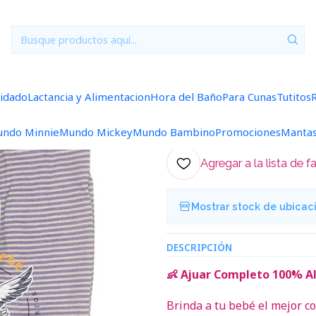
es
0/3 Meses Lisos/Rayados
Ajuar 5 Piezas Liso Talla 0/3 Mese
|
Ajuar 5 Piezas
Rayado
uidado
Lactancia y Alimentacion
Hora del Baño
Para Cunas
Tutitos
5.0
5 reseñas
ndo Minnie
Mundo Mickey
Mundo Bambino
Promociones
Manta
Agregar a la lista de f
Mostrar stock de ubicac
DESCRIPCIÓN
👶 Ajuar Completo 100% Al
Brinda a tu bebé el mejor 