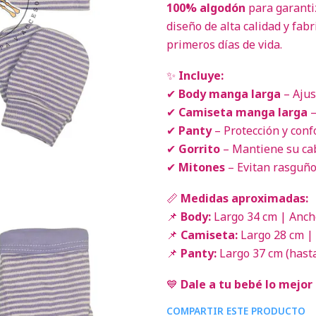
100% algodón
para garanti
diseño de alta calidad y fabr
primeros días de vida.
✨
Incluye:
✔
Body manga larga
– Ajus
✔
Camiseta manga larga
–
✔
Panty
– Protección y confo
✔
Gorrito
– Mantiene su cab
✔
Mitones
– Evitan rasguño
📏
Medidas aproximadas:
📌
Body:
Largo 34 cm | Anch
📌
Camiseta:
Largo 28 cm |
📌
Panty:
Largo 37 cm (hasta
💙
Dale a tu bebé lo mejor 
COMPARTIR ESTE PRODUCTO