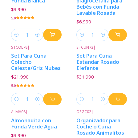
Funda Blanca
plagiocefalia para
Bebés con Funda
$3.990
Lavable Rosada
5.0
$6.990
Cantidad
Cantidad
STCOL78
|
STCUN72
|
Set Para Cuna
Set Para Cuna
Colecho
Estandar Rosado
Celeste/Gris Nubes
Elefante
$21.990
$31.990
5.0
Cantidad
Cantidad
ALMH08
|
ORGC02
|
Almohadita con
Organizador para
Funda Verde Agua
Coche o Cuna
Rosado Animalitos
$3.990