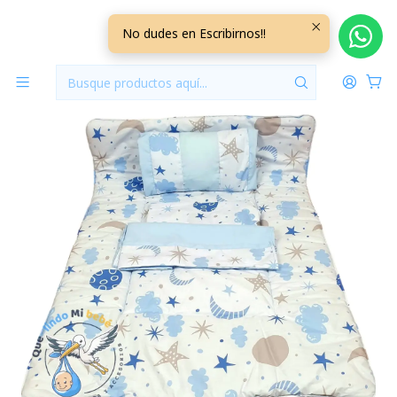
Inicio
Para Cunas
Set Para Cuna Colecho Blanco/Celeste STCOL36
No dudes en Escribirnos!!