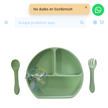
Inicio
Lactancia y Alimentacion
Set Alimentación Silicona Verde 3 Piezas Verde
No dudes en Escribirnos!!