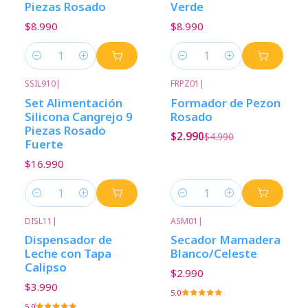
Piezas Rosado
Verde
$8.990
$8.990
Cantidad
Cantidad
SSIL910
|
FRPZ01
|
-40%
Descuento
Set Alimentación
Formador de Pezon
Silicona Cangrejo 9
Rosado
Piezas Rosado
$2.990
$4.990
Fuerte
$16.990
Cantidad
Cantidad
DISL11
|
ASM01
|
Dispensador de
Secador Mamadera
Leche con Tapa
Blanco/Celeste
Calipso
$2.990
$3.990
5.0
5.0