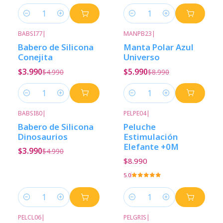
Cantidad
Cantidad
BABSI77
|
MANPB23
|
-20%
Descuento
-33%
Descuento
Babero de Silicona
Manta Polar Azul
Conejita
Universo
$3.990
$5.990
$4.990
$8.990
Cantidad
Cantidad
BABSI80
|
PELPE04
|
-20%
Descuento
Babero de Silicona
Peluche
Dinosaurios
Estimulación
Elefante +0M
$3.990
$4.990
$8.990
5.0
Cantidad
Cantidad
PELCL06
|
PELGRIS
|