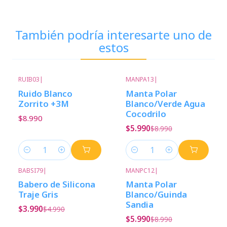
También podría interesarte uno de
estos
RUIB03
|
MANPA13
|
Nuevo
-33%
Descuento
Ruido Blanco
Manta Polar
Zorrito +3M
Blanco/Verde Agua
Cocodrilo
$8.990
$5.990
$8.990
Cantidad
Cantidad
BABSI79
|
MANPC12
|
-20%
Descuento
-33%
Descuento
Babero de Silicona
Manta Polar
Traje Gris
Blanco/Guinda
Sandia
$3.990
$4.990
$5.990
$8.990