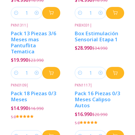
$16.990
$16.990
Cantidad
Cantidad
PKN1311
|
PKBX031
|
-17%
Descuento
-17%
Descuento
Pack 13 Piezas 3/6
Box Estimulación
Meses mas
Sensorial Etapa 1
Pantuflita
$28.990
$34.990
Tematica
$19.990
$23.990
Cantidad
Cantidad
PKN0109
|
PKN1117
|
-12%
Descuento
-19%
Descuento
Pack 18 Piezas 0/3
Pack 16 Piezas 0/3
Meses
Meses Calipso
Autos
$14.990
$16.990
$16.990
$20.990
5.0
5.0