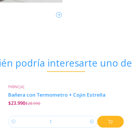
én podría interesarte uno de
PKBNCJ4
|
-17%
Descuento
Bañera con Termometro + Cojin Estrella
$23.990
$28.990
Cantidad