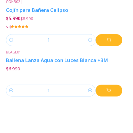
COHB02
|
-33%
Descuento
Cojín para Bañera Calipso
$5.990
$8.990
5.0
Cantidad
BLAGL01
|
Ballena Lanza Agua con Luces Blanca +3M
$6.990
Cantidad