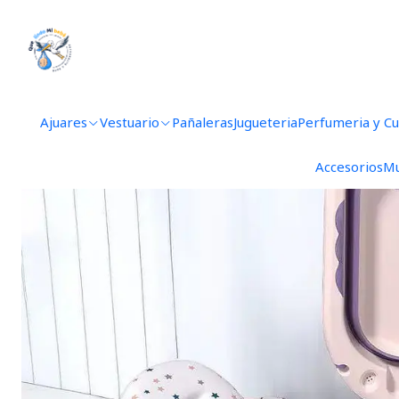
Inicio
Ho
Ajuares
Vestuario
Pañaleras
Jugueteria
Perfumeria y C
Accesorios
Mu