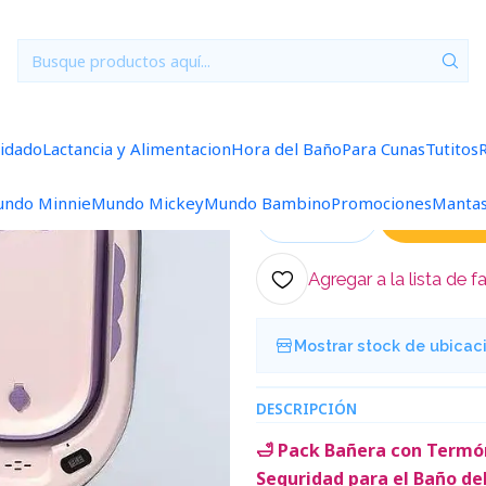
ra del Baño
Bañera con Termometro Violeta + Cojin Estrella + J
|
Bañera con T
Estrella + Jar
uidado
Lactancia y Alimentacion
Hora del Baño
Para Cunas
Tutitos
ndo Minnie
Mundo Mickey
Mundo Bambino
Promociones
Manta
Ag
Cantidad
Agregar a la lista de f
Mostrar stock de ubicac
DESCRIPCIÓN
🛁 Pack Bañera con Termóm
Seguridad para el Baño de