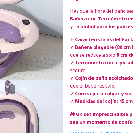
Haz que la hora del baño s
Bañera con Termómetro + 
y facilidad para los padres
✨
Características del Pack
✔
Bañera plegable (80 cm 
que se reduce a solo
8 cm d
✔
Termómetro incorpora
seguro.
✔
Cojín de baño acolchado
que el bebé resbale.
✔
Correa para colgar y sec
✔
Medidas del cojín: 45 cm
🎁
Un set imprescindible p
sea un momento de confor