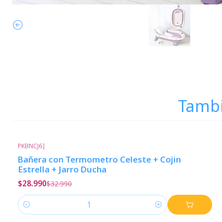
Tambi
PKBNCJ6
|
-12%
Descuento
Bañera con Termometro Celeste + Cojin
Estrella + Jarro Ducha
$28.990
$32.990
Cantidad