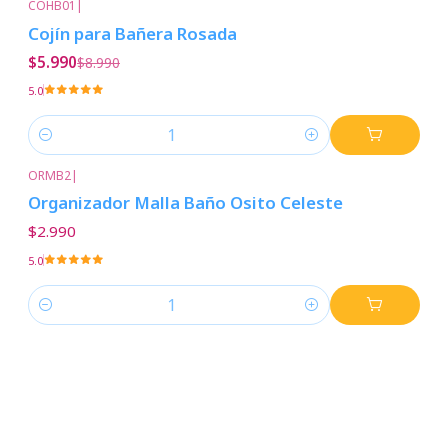
COHB01
|
-33%
Descuento
Cojín para Bañera Rosada
$5.990
$8.990
5.0
Cantidad
ORMB2
|
Organizador Malla Baño Osito Celeste
$2.990
5.0
Cantidad