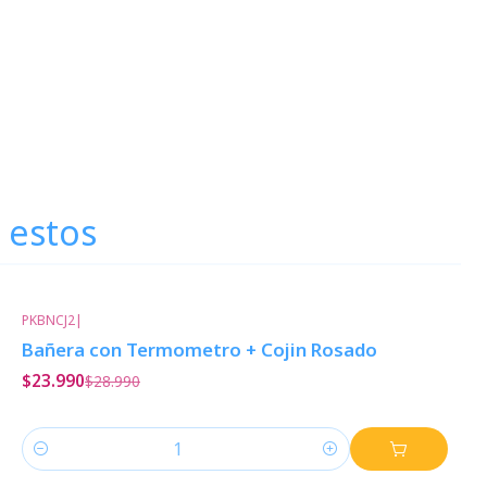
 estos
PKBNCJ2
|
-17%
Descuento
Bañera con Termometro + Cojin Rosado
$23.990
$28.990
Cantidad