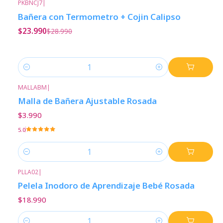
PKBNCJ7
|
-17%
Descuento
Bañera con Termometro + Cojin Calipso
$23.990
$28.990
Cantidad
MALLABM
|
Malla de Bañera Ajustable Rosada
$3.990
5.0
Cantidad
PLLA02
|
Pelela Inodoro de Aprendizaje Bebé Rosada
$18.990