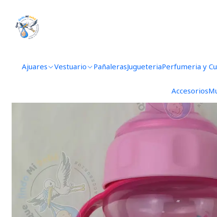
Inicio
La
Ajuares
Vestuario
Pañaleras
Jugueteria
Perfumeria y C
Accesorios
Mu