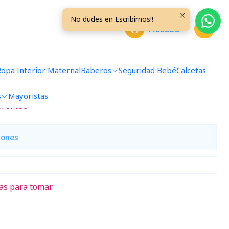
a MTRNL04
No dudes en Escribirnos!!
Acceso
sición Only 120 ml. Fucsia
Ropa Interior Maternal
Baberos
Seguridad Bebé
Calcetas
s
Mayoristas
avoritos
iones
as para tomar.