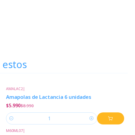
 estos
AMALAC2
|
-33%
Descuento
Amapolas de Lactancia 6 unidades
$5.990
$8.990
Cantidad
M60ML07
|