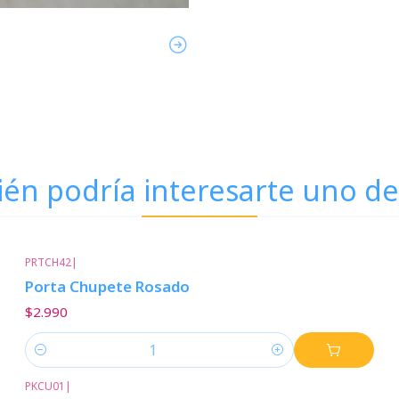
én podría interesarte uno de
PRTCH42
|
Porta Chupete Rosado
$2.990
Cantidad
PKCU01
|