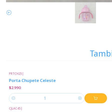
Tambi
PRTCH25
|
Porta Chupete Celeste
$2.990
Cantidad
CJLAC45
|