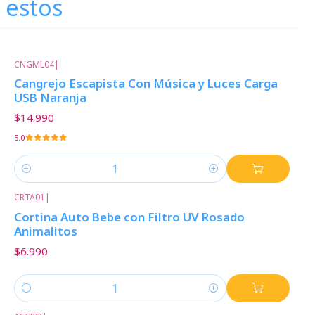
 estos
CNGML04
|
Cangrejo Escapista Con Música y Luces Carga
USB Naranja
$14.990
5.0
Cantidad
CRTA01
|
Cortina Auto Bebe con Filtro UV Rosado
Animalitos
$6.990
Cantidad