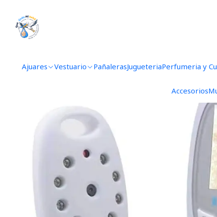
Inicio
Ajuares
Vestuario
Pañaleras
Jugueteria
Perfumeria y C
Accesorios
Mu