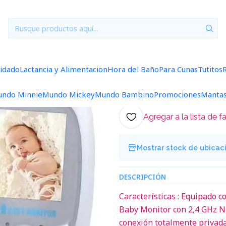
Seguridad Bebé
Cámara Monitor Bebe Visión Nocturna Inalam
|
Cámara Monit
Inalambrico
uidado
Lactancia y Alimentacion
Hora del Baño
Para Cunas
Tutitos
5.0
1 reseña
ndo Minnie
Mundo Mickey
Mundo Bambino
Promociones
Manta
Agregar a la lista de f
Mostrar stock de ubicac
DESCRIPCIÓN
Características : Equipado c
Baby Monitor con 2,4 GHz N
conexión totalmente privada