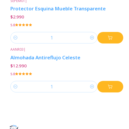
SEPEM01
|
Protector Esquina Mueble Transparente
$2.990
5.0
Cantidad
AANR03
|
Almohada Antireflujo Celeste
$12.990
5.0
Cantidad