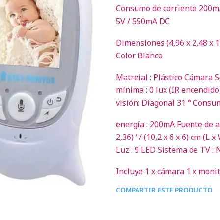
Consumo de corriente 200mA
5V / 550mA DC
Dimensiones (4,96 x 2,48 x 1,0
Color Blanco
Matreial : Plástico Cámara 
mínima : 0 lux (IR encendido
visión: Diagonal 31 ° Consu
energía : 200mA Fuente de a
2,36) "/ (10,2 x 6 x 6) cm (L 
Luz : 9 LED Sistema de TV :
Incluye 1 x cámara 1 x moni
COMPARTIR ESTE PRODUCTO