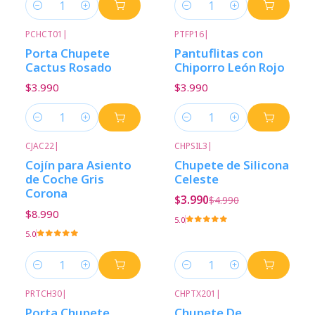
Cantidad
Cantidad
PCHCT01
|
PTFP16
|
Porta Chupete
Pantuflitas con
Cactus Rosado
Chiporro León Rojo
$3.990
$3.990
Cantidad
Cantidad
CJAC22
|
CHPSIL3
|
-20%
Descuento
Cojín para Asiento
Chupete de Silicona
de Coche Gris
Celeste
Corona
$3.990
$4.990
$8.990
5.0
5.0
Cantidad
Cantidad
PRTCH30
|
CHPTX201
|
Nuevo
Porta Chupete
Chupete De