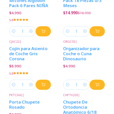
Mitones Algodon
Pack 18 Piezas 0/3
Pack 6 Pares NIÑA
Meses
$4.990
$14.990
$16.990
5.0
Cantidad
Cantidad
CJAC22
|
ORGC03
|
Cojín para Asiento
Organizador para
de Coche Gris
Coche o Cuna
Corona
Dinosaurio
$8.990
$4.990
5.0
Cantidad
Cantidad
PRTCH42
|
CHPTX203
|
Porta Chupete
Chupete De
Rosado
Ortodoncia
Anatómico 6/18