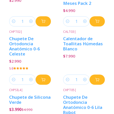
$2.990
Meses Pack 2
$4.990
Cantidad
Cantidad
CHPT02
|
CALT03
|
Chupete De
Calentador de
Ortodoncia
Toallitas Húmedas
Anatómico 0-6
Blanco
Celeste
$7.990
$2.990
5.0
Cantidad
Cantidad
CHPSIL4
|
CHPT05
|
-20%
Descuento
Chupete de Silicona
Chupete De
Verde
Ortodoncia
Anatómico 0-6 Lila
$3.990
$4.990
Robot