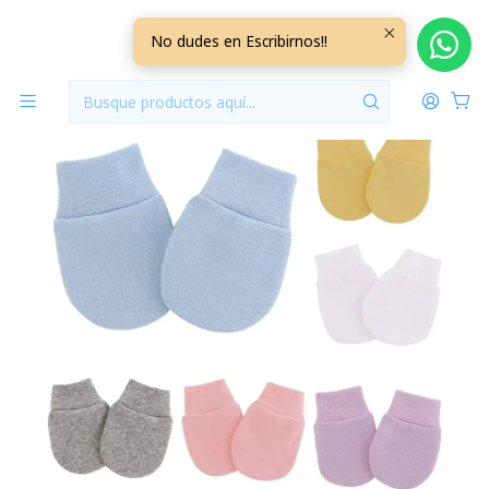
Inicio
Accesorios
Mitones Algodon Pack 6 Pares NIÑO
No dudes en Escribirnos!!