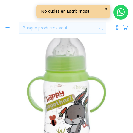
Inicio
Lactancia y Alimentacion
Mamadera Boca Ancha Simonds MAMBA03
No dudes en Escribirnos!!