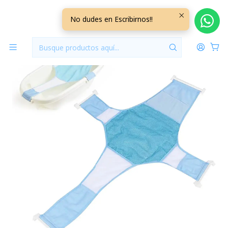
Inicio
Hora del Baño
Malla de Bañera Ajustable Celeste
No dudes en Escribirnos!!