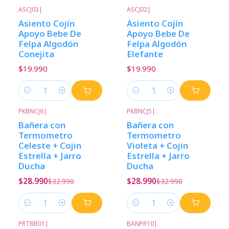
ASCJ03
|
ASCJ02
|
Asiento Cojín
Asiento Cojín
Apoyo Bebe De
Apoyo Bebe De
Felpa Algodón
Felpa Algodón
Conejita
Elefante
$19.990
$19.990
Cantidad
Cantidad
PKBNCJ6
|
PKBNCJ5
|
-12%
Descuento
-12%
Descuento
Bañera con
Bañera con
Termometro
Termometro
Celeste + Cojin
Violeta + Cojin
Estrella + Jarro
Estrella + Jarro
Ducha
Ducha
$28.990
$28.990
$32.990
$32.990
Cantidad
Cantidad
PRTBB01
|
BANPR10
|