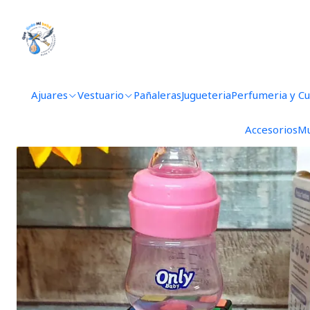
Inic
Ajuares
Vestuario
Pañaleras
Jugueteria
Perfumeria y C
Accesorios
Mu