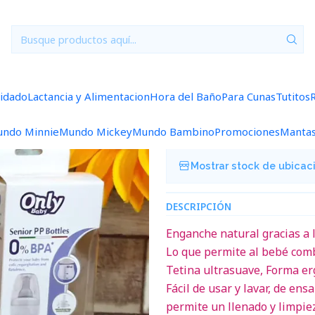
io
Lactancia y Alimentacion
Mamadera Only 60 ml. Rosada M60
|
Mamadera On
uidado
Lactancia y Alimentacion
Hora del Baño
Para Cunas
Tutitos
Agregar a la lista de f
ndo Minnie
Mundo Mickey
Mundo Bambino
Promociones
Manta
Mostrar stock de ubicac
DESCRIPCIÓN
Enganche natural gracias a 
Lo que permite al bebé comb
Tetina ultrasuave, Forma e
Fácil de usar y lavar, de ens
permite un llenado y limpiez