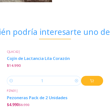
én podría interesarte uno de
CJLAC42
|
Cojín de Lactancia Lila Corazón
$14.990
Cantidad
PZN01
|
-29%
Descuento
Pezoneras Pack de 2 Unidades
$4.990
$6.990