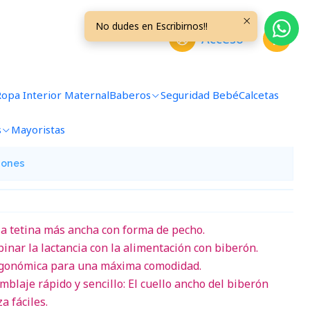
ML01
No dudes en Escribirnos!!
Acceso
ly 60 ml. Rosada M60ML01
Ropa Interior Maternal
Baberos
Seguridad Bebé
Calcetas
avoritos
s
Mayoristas
iones
la tetina más ancha con forma de pecho.
inar la lactancia con la alimentación con biberón.
rgonómica para una máxima comodidad.
amblaje rápido y sencillo: El cuello ancho del biberón
a fáciles.