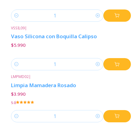
Cantidad
VSSIL09
|
Vaso Silicona con Boquilla Calipso
$5.990
Cantidad
LMPMD02
|
Limpia Mamadera Rosado
$3.990
5.0
Cantidad