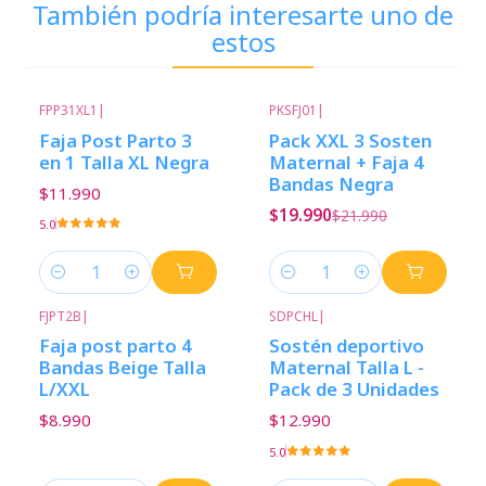
También podría interesarte uno de
estos
FPP31XL1
|
PKSFJ01
|
-9%
Descuento
Faja Post Parto 3
Pack XXL 3 Sosten
en 1 Talla XL Negra
Maternal + Faja 4
Bandas Negra
$11.990
$19.990
$21.990
5.0
Cantidad
Cantidad
FJPT2B
|
SDPCHL
|
Faja post parto 4
Sostén deportivo
Bandas Beige Talla
Maternal Talla L -
L/XXL
Pack de 3 Unidades
$8.990
$12.990
5.0