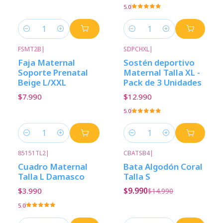
5.0
Cantidad
Cantidad
FSMT2B
|
SDPCHXL
|
Faja Maternal
Sostén deportivo
Soporte Prenatal
Maternal Talla XL -
Beige L/XXL
Pack de 3 Unidades
$7.990
$12.990
5.0
Cantidad
Cantidad
85151TL2
|
CBATSB4
|
-33%
Descuento
Cuadro Maternal
Bata Algodón Coral
Talla L Damasco
Talla S
$3.990
$9.990
$14.990
5.0