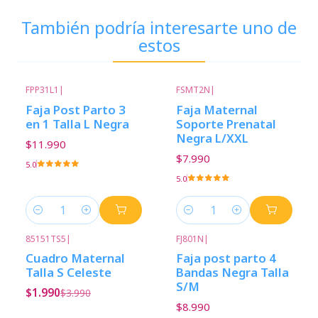
También podría interesarte uno de
estos
FPP31L1
|
FSMT2N
|
Faja Post Parto 3
Faja Maternal
en 1 Talla L Negra
Soporte Prenatal
Negra L/XXL
$11.990
$7.990
5.0
5.0
Cantidad
Cantidad
85151TS5
|
FJ801N
|
-50%
Descuento
Cuadro Maternal
Faja post parto 4
Talla S Celeste
Bandas Negra Talla
S/M
$1.990
$3.990
$8.990