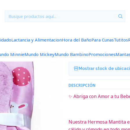
Inicio
Mantas
Manta Polar
Manta Polar Rosado
|
Manta Polar 
uidado
Lactancia y Alimentacion
Hora del Baño
Para Cunas
Tutitos
Agregar a la lista de f
ndo Minnie
Mundo Mickey
Mundo Bambino
Promociones
Manta
Mostrar stock de ubicac
DESCRIPCIÓN
✨ Abriga con Amor a tu Beb
Nuestra Hermosa Mantita e
cálido y cómodo en todo mom