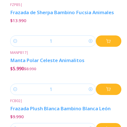
FZPB5
|
Frazada de Sherpa Bambino Fucsia Animales
$13.990
Cantidad
MANPB17
|
-33%
Descuento
Manta Polar Celeste Animalitos
$5.990
$8.990
Cantidad
FCB02
|
Frazada Plush Blanca Bambino Blanca León
$9.990