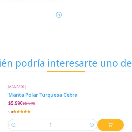
én podría interesarte uno de
MANPA01
|
-33%
Descuento
Manta Polar Turquesa Cebra
$5.990
$8.990
5.0
Cantidad