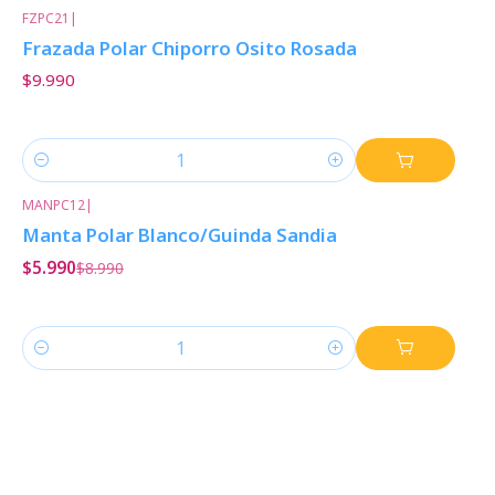
FZPC21
|
Frazada Polar Chiporro Osito Rosada
$9.990
Cantidad
MANPC12
|
-33%
Descuento
Manta Polar Blanco/Guinda Sandia
$5.990
$8.990
Cantidad