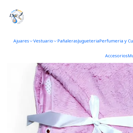
Ajuares
Vestuario
Pañaleras
Jugueteria
Perfumeria y C
Accesorios
Mu