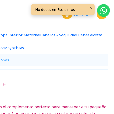
No dudes en Escribirnos!!
Acceso
Rosado
Ropa Interior Maternal
Baberos
Seguridad Bebé
Calcetas
avoritos
s
Mayoristas
iones
é ✨
s el complemento perfecto para mantener a tu pequeño
ento. Confeccionada en suave polar y un delicado