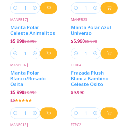
Cantidad
Cantidad
MANPB17
|
MANPB23
|
-33%
Descuento
-33%
Descuento
Manta Polar
Manta Polar Azul
Celeste Animalitos
Universo
$5.990
$5.990
$8.990
$8.990
Cantidad
Cantidad
MANPC02
|
FCB04
|
-33%
Descuento
Manta Polar
Frazada Plush
Blanco/Rosado
Blanca Bambino
Osita
Celeste Osito
$5.990
$9.990
$8.990
5.0
Cantidad
Cantidad
MANPC13
|
FZPC21
|