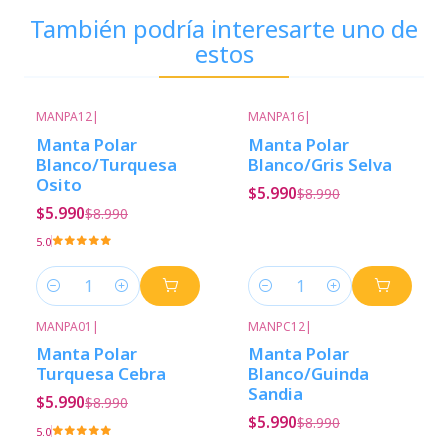
También podría interesarte uno de
estos
MANPA12
|
MANPA16
|
-33%
Descuento
-33%
Descuento
Manta Polar
Manta Polar
Blanco/Turquesa
Blanco/Gris Selva
Osito
$5.990
$8.990
$5.990
$8.990
5.0
Cantidad
Cantidad
MANPA01
|
MANPC12
|
-33%
Descuento
-33%
Descuento
Manta Polar
Manta Polar
Turquesa Cebra
Blanco/Guinda
Sandia
$5.990
$8.990
$5.990
$8.990
5.0