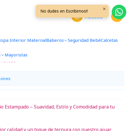
lanco/Lila Buhos
No dudes en Escribirnos!!
Acceso
s con Diseño Talla 0/3 Meses
uhos
Ropa Interior Maternal
Baberos
Seguridad Bebé
Calcetas
s
Mayoristas
avoritos
iones
o Estampado – Suavidad, Estilo y Comodidad para tu
jor calidad y un toque de ternura con nuestro ajuar