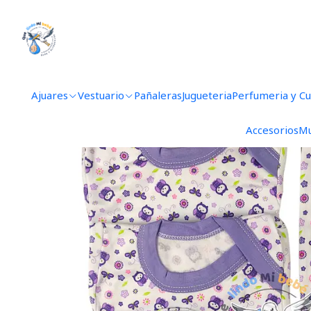
Inicio
Ajuares
Ajuares
Vestuario
Pañaleras
Jugueteria
Perfumeria y C
Accesorios
Mu