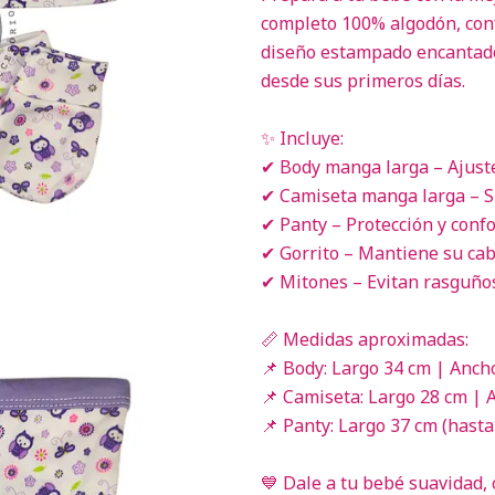
completo 100% algodón, conf
diseño estampado encantado
desde sus primeros días.
✨ Incluye:
✔ Body manga larga – Ajuste
✔ Camiseta manga larga – Su
✔ Panty – Protección y confor
✔ Gorrito – Mantiene su cabe
✔ Mitones – Evitan rasguño
📏 Medidas aproximadas:
📌 Body: Largo 34 cm | Anc
📌 Camiseta: Largo 28 cm |
📌 Panty: Largo 37 cm (hasta 
💙 Dale a tu bebé suavidad, 