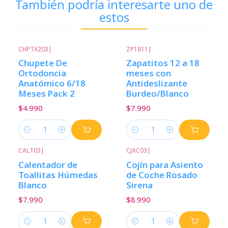
También podría interesarte uno de
estos
CHPTX203
|
ZP1811
|
Chupete De
Zapatitos 12 a 18
Ortodoncia
meses con
Anatómico 6/18
Antideslizante
Meses Pack 2
Burdeo/Blanco
$4.990
$7.990
Cantidad
Cantidad
CALT03
|
CJAC03
|
Calentador de
Cojín para Asiento
Toallitas Húmedas
de Coche Rosado
Blanco
Sirena
$7.990
$8.990
Cantidad
Cantidad