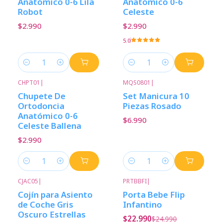
Anatómico 0-6 Lila
Anatómico 0-6
Robot
Celeste
$2.990
$2.990
5.0
Cantidad
Cantidad
CHPT01
|
MQS0801
|
Chupete De
Set Manicura 10
Ortodoncia
Piezas Rosado
Anatómico 0-6
$6.990
Celeste Ballena
$2.990
Cantidad
Cantidad
CJAC05
|
PRTBBFI
|
-8%
Descuento
Cojín para Asiento
Porta Bebe Flip
de Coche Gris
Infantino
Oscuro Estrellas
$22.990
$24.990