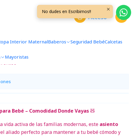
e Animalitos
No dudes en Escribirnos!!
Acceso
che, Auto, Silla de Comer
este Animalitos
Ropa Interior Maternal
Baberos
Seguridad Bebé
Calcetas
s
Mayoristas
avoritos
iones
 para Bebé – Comodidad Donde Vayas
🧸
a vida activa de las familias modernas, este
asiento
el aliado perfecto para mantener a tu bebé cómodo y