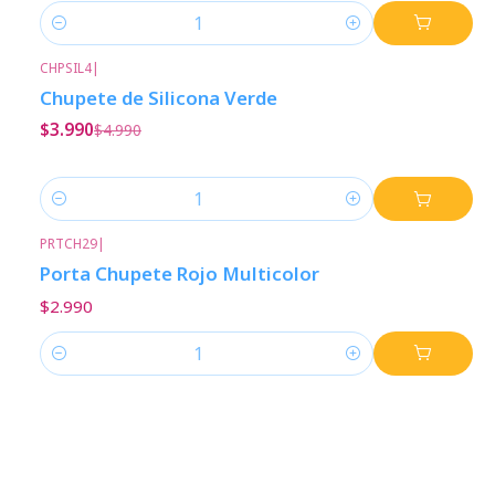
Cantidad
CHPSIL4
|
-20%
Descuento
Chupete de Silicona Verde
$3.990
$4.990
Cantidad
PRTCH29
|
Porta Chupete Rojo Multicolor
$2.990
Cantidad