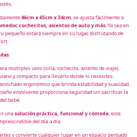
estés.
adamente
46cm x 65cm x 34cm
, se ajusta fácilmente a
comedor, cochecitos, asientos de auto y más
. Ya sea en
 tu pequeño estará siempre en su lugar, disfrutando de
ort.
adas
:
para múltiples usos (silla, cochecito, asiento de viaje).
liviano y compacto para llevarlo donde lo necesites.
 acolchado ergonómico que brinda estabilidad y suavidad.
diseño envolvente proporciona seguridad sin sacrificar la
del bebé.
an una
solución práctica, funcional y cómoda
, este
mprescindible del día a día.
partes y convierte cualquier lugar en un espacio pensado