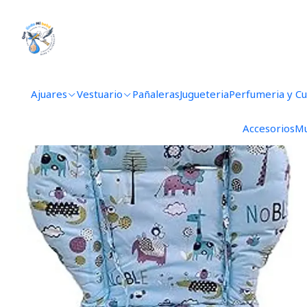
Inicio
Acce
Ajuares
Vestuario
Pañaleras
Jugueteria
Perfumeria y C
Accesorios
Mu