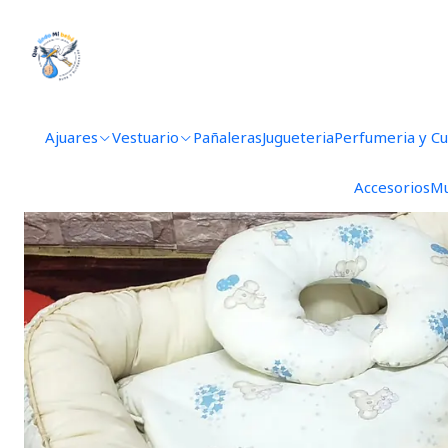
Ajuares
Vestuario
Pañaleras
Jugueteria
Perfumeria y C
Accesorios
Mu