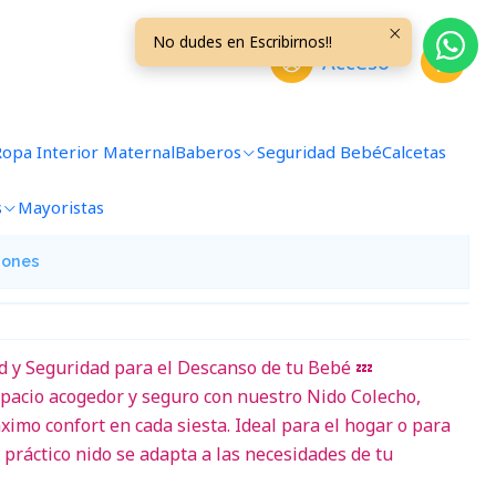
No dudes en Escribirnos!!
Acceso
 CCOL10
Ropa Interior Maternal
Baberos
Seguridad Bebé
Calcetas
avoritos
s
Mayoristas
iones
 y Seguridad para el Descanso de tu Bebé 💤
pacio acogedor y seguro con nuestro Nido Colecho,
imo confort en cada siesta. Ideal para el hogar o para
e práctico nido se adapta a las necesidades de tu