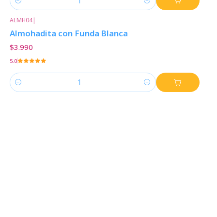
Cantidad
ALMH04
|
Almohadita con Funda Blanca
$3.990
5.0
Cantidad