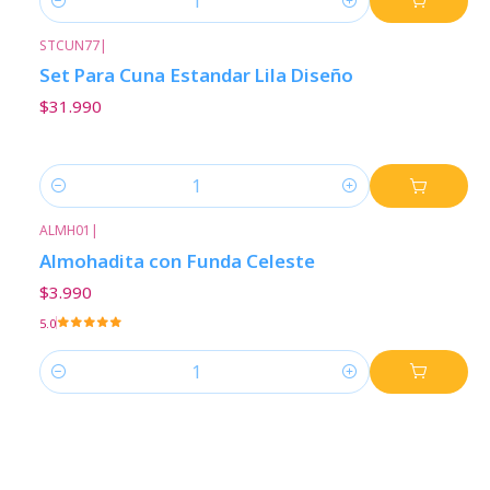
Cantidad
STCUN77
|
Set Para Cuna Estandar Lila Diseño
$31.990
Cantidad
ALMH01
|
Almohadita con Funda Celeste
$3.990
5.0
Cantidad