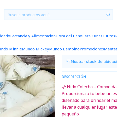
Inicio
Para Cunas
Nido Colecho CCOL10
|
Nido Colecho
uidado
Lactancia y Alimentacion
Hora del Baño
Para Cunas
Tutitos
Agregar a la lista de f
ndo Minnie
Mundo Mickey
Mundo Bambino
Promociones
Manta
Mostrar stock de ubicac
DESCRIPCIÓN
🌙 Nido Colecho – Comodidad
Proporciona a tu bebé un es
diseñado para brindar el máx
llevar a cualquier lugar, est
pequeño.