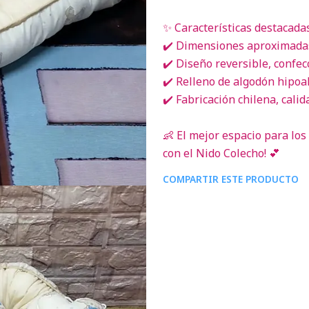
✨ Características destacadas
✔️ Dimensiones aproximadas
✔️ Diseño reversible, confecc
✔️ Relleno de algodón hipoal
✔️ Fabricación chilena, cali
👶 El mejor espacio para lo
con el Nido Colecho! 💕
COMPARTIR ESTE PRODUCTO