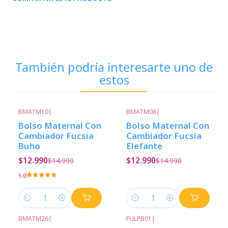
También podría interesarte uno de
estos
BMATM10
|
BMATM08
|
-13%
Descuento
-13%
Descuento
Bolso Maternal Con
Bolso Maternal Con
Cambiador Fucsia
Cambiador Fucsia
Buho
Elefante
$12.990
$12.990
$14.990
$14.990
5.0
Cantidad
Cantidad
BMATM26
|
FULPB01
|
-13%
Descuento
-20%
Descuento