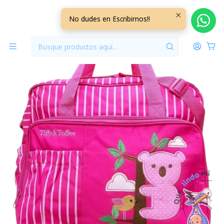
Inicio
Pañaleras
Bolso Maternal Con Cambiador Fucsia Koala
No dudes en Escribirnos!!