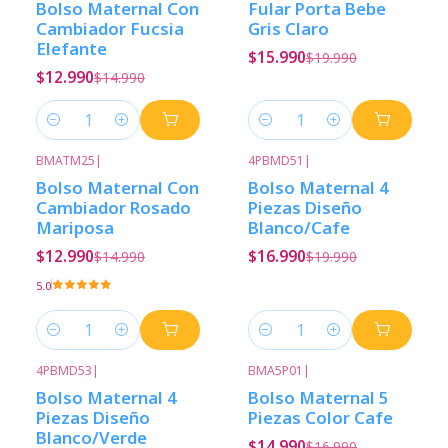
Bolso Maternal Con
Fular Porta Bebe
Cambiador Fucsia
Gris Claro
Elefante
$15.990
$19.990
$12.990
$14.990
Cantidad
Cantidad
BMATM25
|
4PBMD51
|
-13%
Descuento
-15%
Descuento
Bolso Maternal Con
Bolso Maternal 4
Cambiador Rosado
Piezas Diseño
Mariposa
Blanco/Cafe
$12.990
$16.990
$14.990
$19.990
5.0
Cantidad
Cantidad
4PBMD53
|
BMA5P01
|
-15%
Descuento
-12%
Descuento
Bolso Maternal 4
Bolso Maternal 5
Piezas Diseño
Piezas Color Cafe
Blanco/Verde
$14.990
$16.990