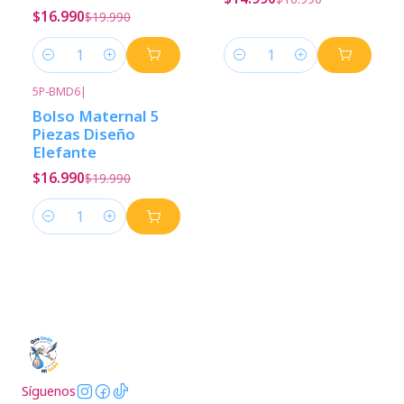
$16.990
$19.990
Cantidad
Cantidad
5P-BMD6
|
-15%
Descuento
Bolso Maternal 5
Piezas Diseño
Elefante
$16.990
$19.990
Cantidad
Síguenos