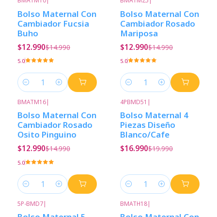
BMATM10
|
BMATM25
|
-13%
Descuento
-13%
Descuento
Bolso Maternal Con
Bolso Maternal Con
Cambiador Fucsia
Cambiador Rosado
Buho
Mariposa
$12.990
$12.990
$14.990
$14.990
5.0
5.0
Cantidad
Cantidad
BMATM16
|
4PBMD51
|
-13%
Descuento
-15%
Descuento
Bolso Maternal Con
Bolso Maternal 4
Cambiador Rosado
Piezas Diseño
Osito Pinguino
Blanco/Cafe
$12.990
$16.990
$14.990
$19.990
5.0
Cantidad
Cantidad
5P-BMD7
|
BMATH18
|
-15%
Descuento
-13%
Descuento
Bolso Maternal 5
Bolso Maternal Con