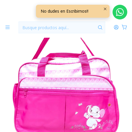
Inicio
Pañaleras
Bolso Maternal Con Cambiador Fucsia Elefante
No dudes en Escribirnos!!