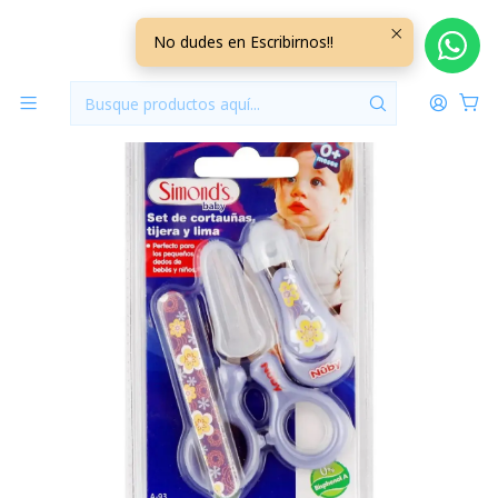
Inicio
Perfumeria y Cuidado
Set de Corta uñas, tijera y lima Simond´s Lila BBLM1
No dudes en Escribirnos!!