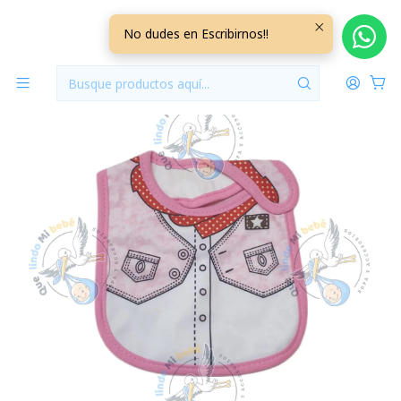
Inicio
Baberos
Baberos Impermeables
Babero Impermeable Vaquerita
No dudes en Escribirnos!!