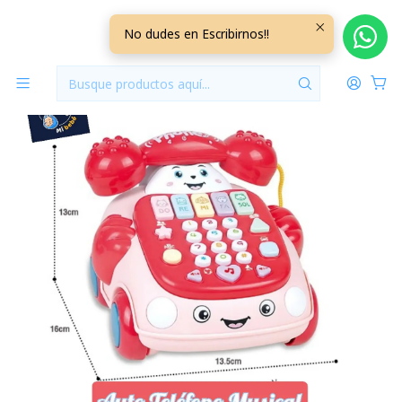
Inicio
Jugueteria
Auto Telefono Musical Rosado +18M
No dudes en Escribirnos!!