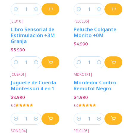
Cantidad
Cantidad
JLIB10
|
PELCL06
|
Libro Sensorial de
Peluche Colgante
Estimulación +3M
Monito +0M
Granja
$4.990
$5.990
Cantidad
Cantidad
JCUER01
|
MDRCTR1
|
Juguete de Cuerda
Mordedor Contro
Montessori 4 en 1
Remotol Negro
$8.990
$4.990
5.0
5.0
Cantidad
Cantidad
SONSJ04
|
PELCL05
|