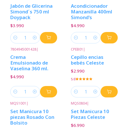
Jabón de Glicerina
Acondicionador
Simond´s 750 ml
Manzanilla 400ml
Doypack
Simond's
$3.990
$4.990
Cantidad
Cantidad
7804945001428
|
CPEB01
|
Crema
Cepillo encias
Emulsionado de
bebés Celeste
Vaselina 360 ml.
$2.990
$4.990
5.0
Cantidad
Cantidad
MQS1001
|
MQS0804
|
Set Manicura 10
Set Manicura 10
piezas Rosado Con
Piezas Celeste
Bolsito
$6.990