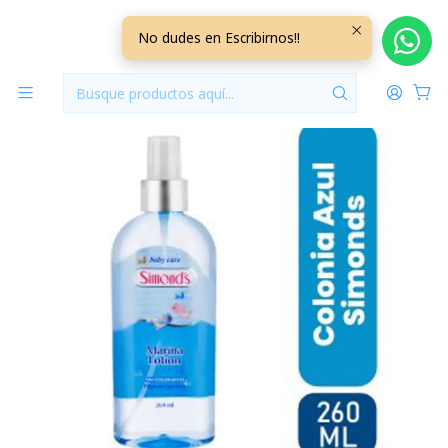
Inicio
Perfumeria y Cuidado
Colonia Simond´s Lotion Marina 260 ml
No dudes en Escribirnos!!