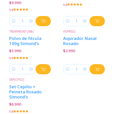
$9.990
5.0
5.0
Cantidad
Cantidad
7804945001268
|
ASPR02
|
Polvo de fécula
Aspirador Nasal
100g Simond's
Rosado
$3.990
$2.990
5.0
Cantidad
Cantidad
SMSCP02
|
Set Cepillo +
Peineta Rosado
Simond's
$6.990
5.0