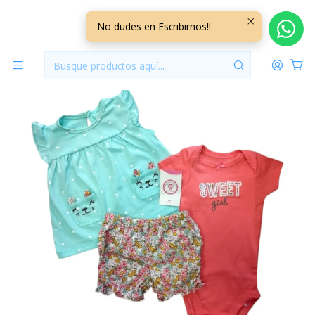
Inicio
Vestuario
6/9 Meses
6/9 Meses Niña
Set 3 Piezas Algodon 6/9 Meses 69V3PM02
No dudes en Escribirnos!!