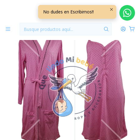
Inicio
Pack Bata Manga Larga + Camisa Talla XL XLXBC5
No dudes en Escribirnos!!