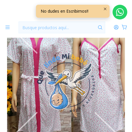
Inicio
Pack Bata Manga Corta + Camisa Talla XL XLXBC1
No dudes en Escribirnos!!