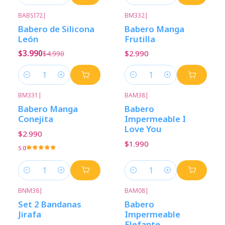
Cantidad
Cantidad
BABSI72
|
BM332
|
-20%
Descuento
Babero de Silicona
Babero Manga
León
Frutilla
$3.990
$2.990
$4.990
Cantidad
Cantidad
BM331
|
BAM38
|
Babero Manga
Babero
Conejita
Impermeable I
Love You
$2.990
$1.990
5.0
Cantidad
Cantidad
BNM38
|
BAM08
|
Set 2 Bandanas
Babero
Jirafa
Impermeable
Elefante