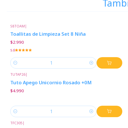
Tambi
S8TOAM
|
Toallitas de Limpieza Set 8 Niña
$2.990
5.0
Cantidad
TUTAP26
|
Tuto Apego Unicornio Rosado +0M
$4.990
Cantidad
TFC305
|
-22%
Descuento