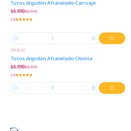
Tutos Algodón Afranelado Carruaje
$6.990
$8.990
5.0
Cantidad
TFC312
|
-22%
Descuento
Tutos Algodón Afranelado Chinita
$6.990
$8.990
5.0
Cantidad