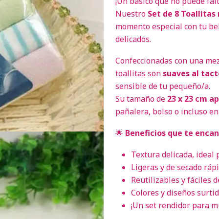
¡Un básico que no puede falta
Nuestro
Set de 8 Toallitas
momento especial con tu be
delicados.
Confeccionadas con una mez
toallitas son
suaves al tact
sensible de tu pequeño/a.
Su tamaño de
23 x 23 cm ap
pañalera, bolso o incluso en 
🌟
Beneficios que te enca
Textura delicada, ideal
Ligeras y de secado ráp
Reutilizables y fáciles d
Colores y diseños surti
¡Un set rendidor para m