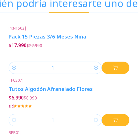
én podría interesarte uno de
PKN1502
|
-22%
Descuento
Pack 15 Piezas 3/6 Meses Niña
$17.990
$22.990
Cantidad
TFC307
|
-22%
Descuento
Tutos Algodón Afranelado Flores
$6.990
$8.990
5.0
Cantidad
BPB01
|