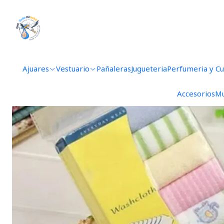
Ajuares
Vestuario
Pañaleras
Jugueteria
Perfumeria y C
Accesorios
Mu