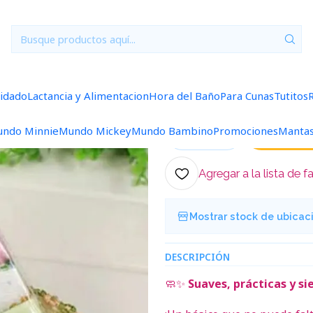
Inicio
Tutitos
Toallitas de Limpieza Set 8 Niño
|
Toallitas de L
uidado
Lactancia y Alimentacion
Hora del Baño
Para Cunas
Tutitos
5.0
4 reseñas
ndo Minnie
Mundo Mickey
Mundo Bambino
Promociones
Manta
Ag
Cantidad
Agregar a la lista de f
Mostrar stock de ubicac
DESCRIPCIÓN
🧼✨
Suaves, prácticas y si