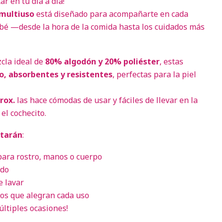
r en tu día a día!
 multiuso
está diseñado para acompañarte en cada
bé —desde la hora de la comida hasta los cuidados más
cla ideal de
80% algodón y 20% poliéster
, estas
o, absorbentes y resistentes
, perfectas para la piel
rox.
las hace cómodas de usar y fáciles de llevar en la
el cochecito.
ntarán
:
 para rostro, manos o cuerpo
ido
e lavar
dos que alegran cada uso
últiples ocasiones!