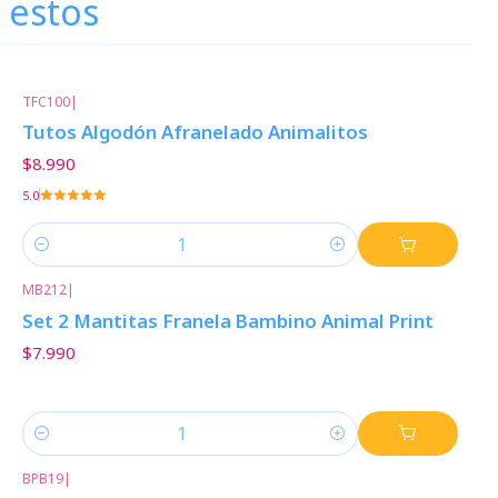
 estos
TFC100
|
Tutos Algodón Afranelado Animalitos
$8.990
5.0
Cantidad
MB212
|
Set 2 Mantitas Franela Bambino Animal Print
$7.990
Cantidad
BPB19
|