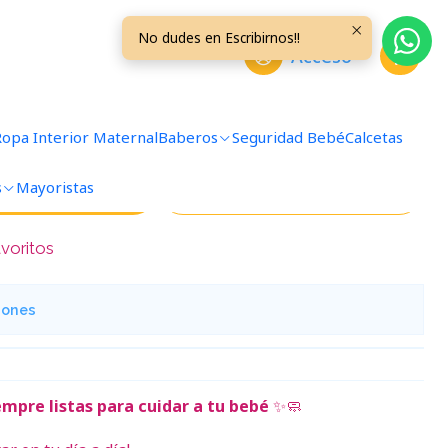
No dudes en Escribirnos!!
Acceso
impieza Set 8 Niño
Ropa Interior Maternal
Baberos
Seguridad Bebé
Calcetas
s
Mayoristas
regar al Carro
Comprar ahora
avoritos
iones
empre listas para cuidar a tu bebé
✨🧼