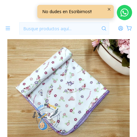
Inicio
Tutitos
Tuto Mantilla Algodon TTMN09
No dudes en Escribirnos!!