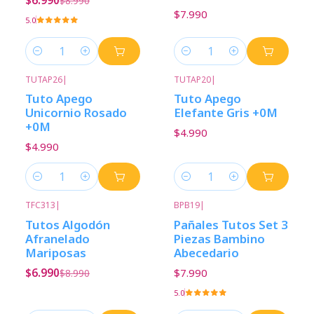
$8.990
$7.990
5.0
Cantidad
Cantidad
TUTAP26
|
TUTAP20
|
Tuto Apego
Tuto Apego
Unicornio Rosado
Elefante Gris +0M
+0M
$4.990
$4.990
Cantidad
Cantidad
TFC313
|
BPB19
|
-22%
Descuento
Tutos Algodón
Pañales Tutos Set 3
Afranelado
Piezas Bambino
Mariposas
Abecedario
$6.990
$7.990
$8.990
5.0