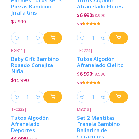
Pañales Tutos Set 3
Tutos Algodón
Piezas Bambino
Afranelado Flores
Jirafa Gris
$6.990
$8.990
$7.990
5.0
Cantidad
Cantidad
BGB11
|
TFC224
|
-22%
Descuento
Baby Gift Bambino
Tutos Algodón
Rosado Conejita
Afranelado Cielito
Niña
$6.990
$8.990
$15.990
5.0
Cantidad
Cantidad
TFC223
|
MB213
|
-22%
Descuento
Tutos Algodón
Set 2 Mantitas
Afranelado
Franela Bambino
Deportes
Bailarina de
Corazones
$6.990